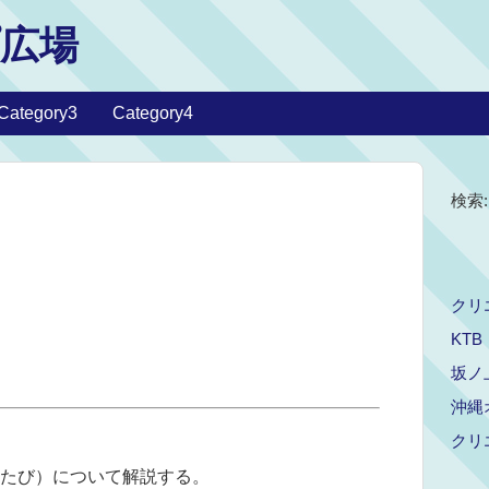
広場
Category3
Category4
検索:
クリ
KTB
坂ノ
沖縄
クリ
たび）について解説する。